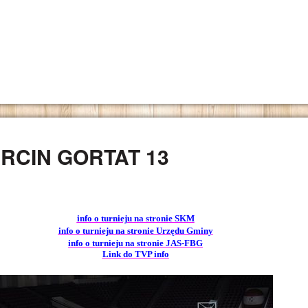
RCIN GORTAT 13
info o turnieju na stronie SKM
info o turnieju na stronie Urzędu Gminy
info o turnieju na stronie JAS-FBG
Link do TVP info