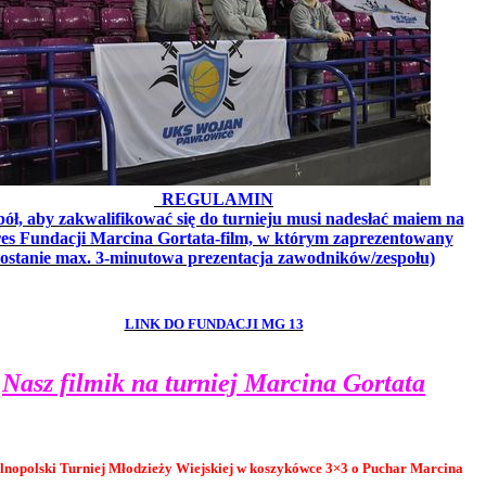
REGULAMIN
pół, aby zakwalifikować się do turnieju musi nadesłać maiem na
es Fundacji Marcina Gortata-film, w którym zaprezentowany
zostanie max. 3-minutowa prezentacja zawodników/zespołu)
LINK DO FUNDACJI MG 13
Nasz filmik na turniej Marcina Gortata
lnopolski Turniej Młodzieży Wiejskiej w koszykówce 3×3 o Puchar Marcina