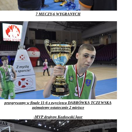
7 MECZY-6 WYGRANYCH
przegrywamy w finale 11-6 z zwycięzcą DĄBRÓWKĄ TCZEWSKĄ
zajmujemy ostatecznie 2 miejsce
-MVP drużyny Kozłowski Igor