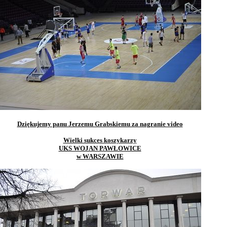
15
14
Dziękujemy panu Jerzemu Grabskiemu za nagranie video
Wielki sukces koszykarzy
UKS WOJAN PAWŁOWICE
w WARSZAWIE