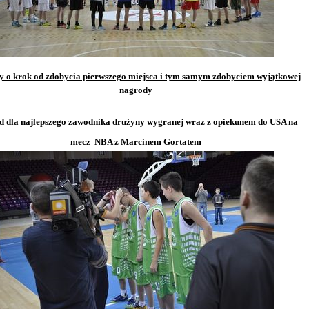
y o krok od zdobycia pierwszego miejsca i tym samym zdobyciem wyjątkowej
nagrody
 dla najlepszego zawodnika drużyny wygranej wraz z opiekunem do USA na
mecz NBA z Marcinem Gortatem