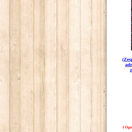
(Zes
adr
I Ogó