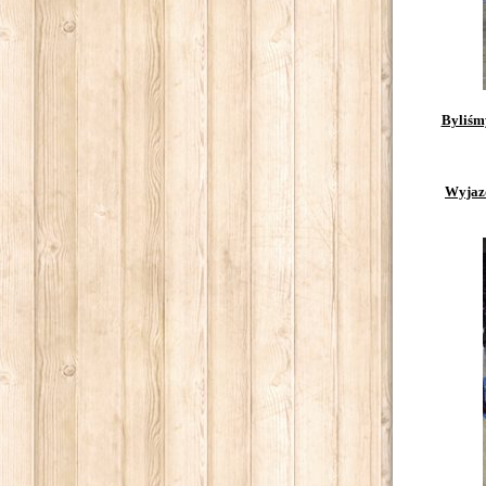
Byliśm
Wyjazd