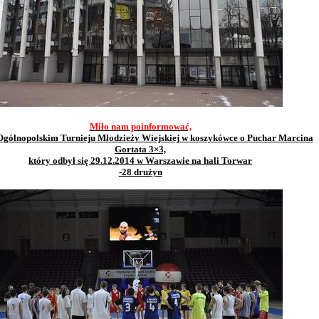
Miło nam poinformować,
 Ogólnopolskim Turnieju Młodzieży Wiejskiej w koszykówce o Puchar Marcina
Gortata 3×3,
który odbył się 29.12.2014 w Warszawie na hali Torwar
-28 drużyn